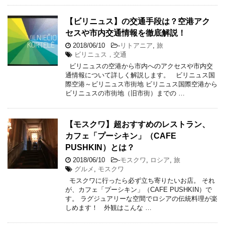
【ビリニュス】の交通手段は？空港アク
セスや市内交通情報を徹底解説！
2018/06/10
-
リトアニア
,
旅
ビリニュス，交通
ビリニュスの空港から市内へのアクセスや市内交
通情報について詳しく解説します。 ビリニュス国
際空港～ビリニュス市街地 ビリニュス国際空港から
ビリニュスの市街地（旧市街）までの …
【モスクワ】超おすすめのレストラン、
カフェ「プーシキン」（CAFE
PUSHKIN）とは？
2018/06/10
-
モスクワ
,
ロシア
,
旅
グルメ
,
モスクワ
モスクワに行ったら必ず立ち寄りたいお店。 それ
が、カフェ「プーシキン」（CAFE PUSHKIN）で
す。 ラグジュアリーな空間でロシアの伝統料理が楽
しめます！ 外観はこんな …