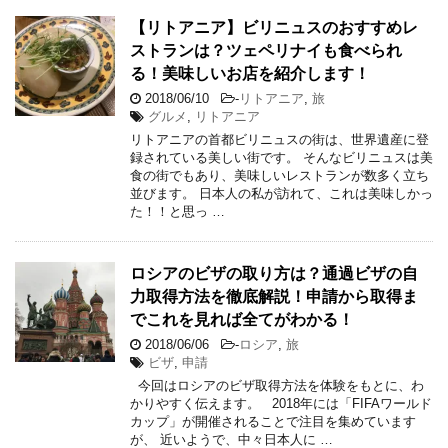
【リトアニア】ビリニュスのおすすめレ
ストランは？ツェペリナイも食べられ
る！美味しいお店を紹介します！
2018/06/10
-
リトアニア
,
旅
グルメ
,
リトアニア
リトアニアの首都ビリニュスの街は、世界遺産に登
録されている美しい街です。 そんなビリニュスは美
食の街でもあり、美味しいレストランが数多く立ち
並びます。 日本人の私が訪れて、これは美味しかっ
た！！と思っ …
ロシアのビザの取り方は？通過ビザの自
力取得方法を徹底解説！申請から取得ま
でこれを見れば全てがわかる！
2018/06/06
-
ロシア
,
旅
ビザ
,
申請
今回はロシアのビザ取得方法を体験をもとに、わ
かりやすく伝えます。 2018年には「FIFAワールド
カップ」が開催されることで注目を集めています
が、 近いようで、中々日本人に …