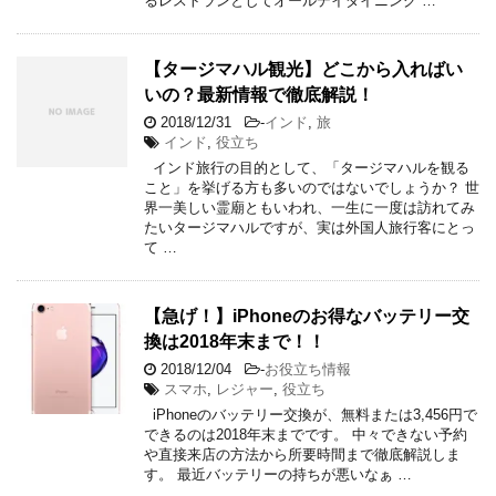
るレストランとしてオールデイダイニング …
【タージマハル観光】どこから入ればい
いの？最新情報で徹底解説！
2018/12/31
-
インド
,
旅
インド
,
役立ち
インド旅行の目的として、「タージマハルを観る
こと」を挙げる方も多いのではないでしょうか？ 世
界一美しい霊廟ともいわれ、一生に一度は訪れてみ
たいタージマハルですが、実は外国人旅行客にとっ
て …
【急げ！】iPhoneのお得なバッテリー交
換は2018年末まで！！
2018/12/04
-
お役立ち情報
スマホ
,
レジャー
,
役立ち
iPhoneのバッテリー交換が、無料または3,456円で
できるのは2018年末までです。 中々できない予約
や直接来店の方法から所要時間まで徹底解説しま
す。 最近バッテリーの持ちが悪いなぁ …