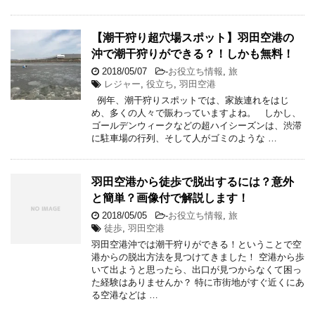
【潮干狩り超穴場スポット】羽田空港の
沖で潮干狩りができる？！しかも無料！
2018/05/07
-
お役立ち情報
,
旅
レジャー
,
役立ち
,
羽田空港
例年、潮干狩りスポットでは、家族連れをはじ
め、多くの人々で賑わっていますよね。 しかし、
ゴールデンウィークなどの超ハイシーズンは、渋滞
に駐車場の行列、そして人がゴミのような …
羽田空港から徒歩で脱出するには？意外
と簡単？画像付で解説します！
2018/05/05
-
お役立ち情報
,
旅
徒歩
,
羽田空港
羽田空港沖では潮干狩りができる！ということで空
港からの脱出方法を見つけてきました！ 空港から歩
いて出ようと思ったら、出口が見つからなくて困っ
た経験はありませんか？ 特に市街地がすぐ近くにあ
る空港などは …