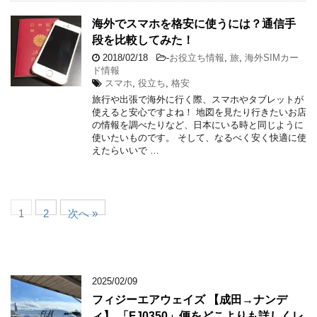
海外でスマホを格安に使うには？通信手
段を比較してみた！
2018/02/18
-
お役立ち情報
,
旅
,
海外SIMカー
ド情報
スマホ
,
役立ち
,
格安
旅行や出張で海外に行く際、スマホやタブレットが
使えると安心ですよね！ 地図を見たり行きたいお店
の情報を調べたりなど、日本にいる時と同じように
使いたいものです。 そして、なるべく安く快適に使
えたらいいで …
1
2
次へ »
2025/02/09
フィジーエアウェイズ 【成田→ナンデ
ィ】 「FJ0350」便をどこよりも詳しくレ