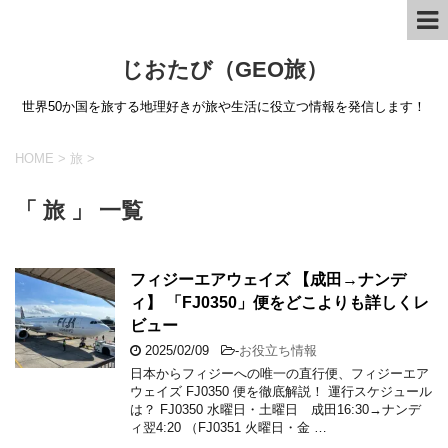
じおたび（GEO旅）
世界50か国を旅する地理好きが旅や生活に役立つ情報を発信します！
HOME
>
旅
>
「 旅 」 一覧
フィジーエアウェイズ 【成田→ナンデ
ィ】 「FJ0350」便をどこよりも詳しくレ
ビュー
2025/02/09
-
お役立ち情報
日本からフィジーへの唯一の直行便、フィジーエア
ウェイズ FJ0350 便を徹底解説！ 運行スケジュール
は？ FJ0350 水曜日・土曜日 成田16:30→ナンデ
ィ翌4:20 （FJ0351 火曜日・金 …