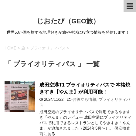
じおたび（GEO旅）
世界50か国を旅する地理好きが旅や生活に役立つ情報を発信します！
HOME
>
旅
>
プライオリティパス
>
「 プライオリティパス 」 一覧
成田空港T1 プライオリティパスで 本格焼
きすき【やんま】が利用可能！
2024/11/22
-
お役立ち情報
,
プライオリティパ
ス
成田空港のプライオリティパスで利用できるやきす
き「やんま」のレビュー 成田空港にプライオリティ
パスで利用できるレストランとしてやきすき「やん
ま」が追加されました（2024年5月〜）。 保安検査
前にある …