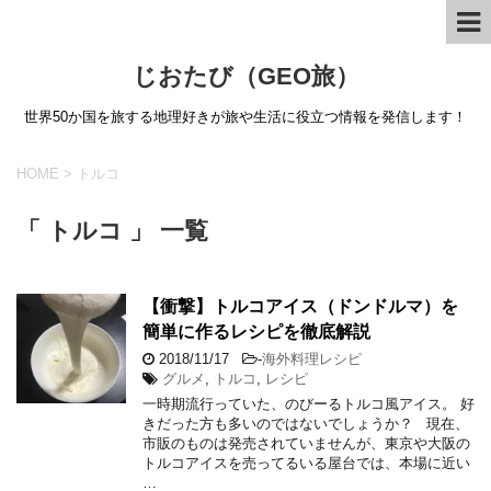
じおたび（GEO旅）
世界50か国を旅する地理好きが旅や生活に役立つ情報を発信します！
HOME
>
トルコ
「 トルコ 」 一覧
【衝撃】トルコアイス（ドンドルマ）を
簡単に作るレシピを徹底解説
2018/11/17
-
海外料理レシピ
グルメ
,
トルコ
,
レシピ
一時期流行っていた、のびーるトルコ風アイス。 好
きだった方も多いのではないでしょうか？ 現在、
市販のものは発売されていませんが、東京や大阪の
トルコアイスを売ってるいる屋台では、本場に近い
…