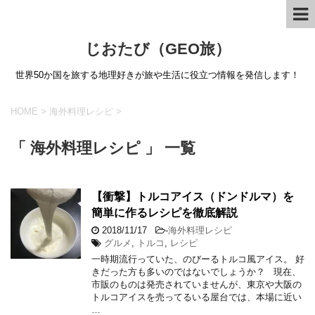
じおたび（GEO旅）
世界50か国を旅する地理好きが旅や生活に役立つ情報を発信します！
HOME
>
海外料理レシピ
>
「 海外料理レシピ 」 一覧
【衝撃】トルコアイス（ドンドルマ）を
簡単に作るレシピを徹底解説
2018/11/17
-
海外料理レシピ
グルメ
,
トルコ
,
レシピ
一時期流行っていた、のびーるトルコ風アイス。 好
きだった方も多いのではないでしょうか？ 現在、
市販のものは発売されていませんが、東京や大阪の
トルコアイスを売ってるいる屋台では、本場に近い
…